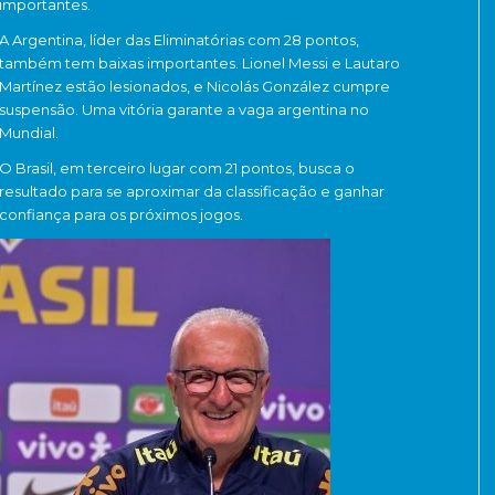
importantes.
A Argentina, líder das Eliminatórias com 28 pontos,
também tem baixas importantes. Lionel Messi e Lautaro
Martínez estão lesionados, e Nicolás González cumpre
suspensão. Uma vitória garante a vaga argentina no
Mundial.
O Brasil, em terceiro lugar com 21 pontos, busca o
resultado para se aproximar da classificação e ganhar
confiança para os próximos jogos.