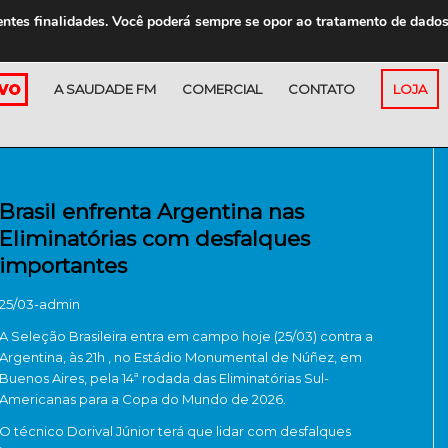
entes finalidades. Você poderá sempre se opor ao tratamento de dado
A SAUDADE FM
COMERCIAL
CONTATO
LOJA
Brasil enfrenta Argentina nas
Eliminatórias com desfalques
importantes
25/03-admin
A Seleção Brasileira entra em campo hoje (25/03) contra a
Argentina, às 21h , no Estádio Monumental de Núñez, em
Buenos Aires, pela 14ª rodada das Eliminatórias Sul-
Americanas para a Copa do Mundo de 2026.
O técnico Dorival Júnior terá que lidar com desfalques