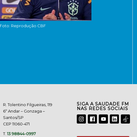
Foto: Reprodução CBF
SIGA A SAUDADE FM
R. Tolentino Filgueiras, 119
NAS REDES SOCIAIS
6º Andar – Gonzaga –
Santos/SP
CEP 11060-471
T.
13 98844-0997