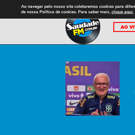
Ao navegar pelo nosso site coletaremos cookies para difer
de nossa
Política de cookies. Para saber mais,
clique aqui.