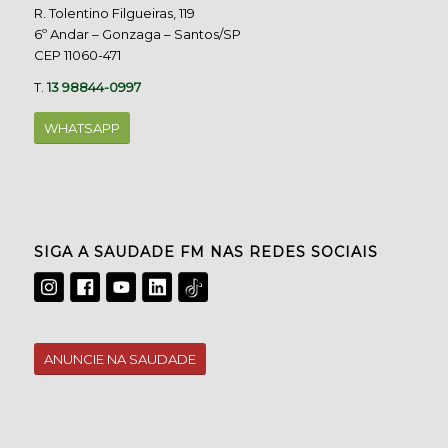
R. Tolentino Filgueiras, 119
6º Andar – Gonzaga – Santos/SP
CEP 11060-471
T.
13 98844-0997
WHATSAPP
SIGA A SAUDADE FM NAS REDES SOCIAIS
ANUNCIE NA SAUDADE