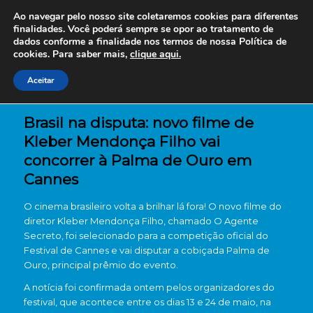
Ao navegar pelo nosso site coletaremos cookies para diferentes
finalidades. Você poderá sempre se opor ao tratamento de
dados conforme a finalidade nos termos de nossa
Política de
cookies. Para saber mais,
clique aqui.
Aceitar
Brasil na disputa: novo filme de
Kleber Mendonça Filho vai
concorrer à Palma de Ouro em
Cannes
O cinema brasileiro volta a brilhar lá fora! O novo filme do
diretor Kleber Mendonça Filho, chamado O Agente
Secreto, foi selecionado para a competição oficial do
Festival de Cannes e vai disputar a cobiçada Palma de
Ouro, principal prêmio do evento.
A notícia foi confirmada ontem pelos organizadores do
festival, que acontece entre os dias 13 e 24 de maio, na