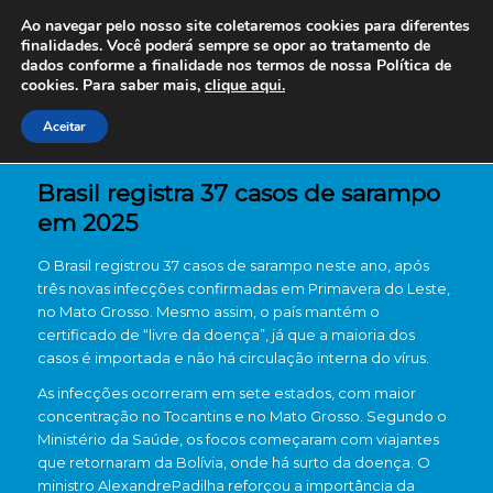
Ao navegar pelo nosso site coletaremos cookies para diferentes
finalidades. Você poderá sempre se opor ao tratamento de
dados conforme a finalidade nos termos de nossa
Política de
cookies. Para saber mais,
clique aqui.
Aceitar
Brasil registra 37 casos de sarampo
em 2025
O Brasil registrou 37 casos de sarampo neste ano, após
três novas infecções confirmadas em Primavera do Leste,
no Mato Grosso. Mesmo assim, o país mantém o
certificado de “livre da doença”, já que a maioria dos
casos é importada e não há circulação interna do vírus.
As infecções ocorreram em sete estados, com maior
concentração no Tocantins e no Mato Grosso. Segundo o
Ministério da Saúde, os focos começaram com viajantes
que retornaram da Bolívia, onde há surto da doença. O
ministro AlexandrePadilha reforçou a importância da