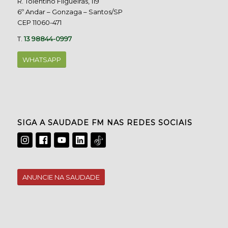
R. Tolentino Filgueiras, 119
6º Andar – Gonzaga – Santos/SP
CEP 11060-471
T.
13 98844-0997
WHATSAPP
SIGA A SAUDADE FM NAS REDES SOCIAIS
ANUNCIE NA SAUDADE