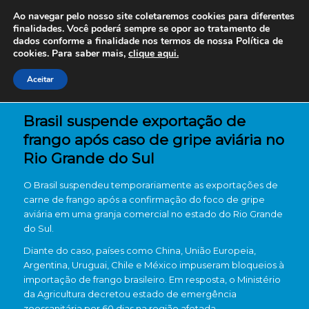
Ao navegar pelo nosso site coletaremos cookies para diferentes
finalidades. Você poderá sempre se opor ao tratamento de
dados conforme a finalidade nos termos de nossa
Política de
cookies. Para saber mais,
clique aqui.
Aceitar
Brasil suspende exportação de
frango após caso de gripe aviária no
Rio Grande do Sul
O Brasil suspendeu temporariamente as exportações de
carne de frango após a confirmação do foco de gripe
aviária em uma granja comercial no estado do Rio Grande
do Sul.
Diante do caso, países como China, União Europeia,
Argentina, Uruguai, Chile e México impuseram bloqueios à
importação de frango brasileiro. Em resposta, o Ministério
da Agricultura decretou estado de emergência
zoossanitária por 60 dias na região afetada.