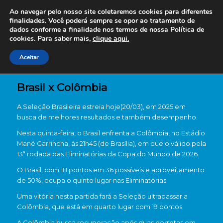
Ao navegar pelo nosso site coletaremos cookies para diferentes
finalidades. Você poderá sempre se opor ao tratamento de
dados conforme a finalidade nos termos de nossa
Política de
cookies. Para saber mais,
clique aqui.
Aceitar
Brasil x Colômbia
A Seleção Brasileira estreia hoje(20/03), em 2025 em
busca de melhores resultados e também desempenho.
Nesta quinta-feira, o Brasil enfrenta a Colômbia, no Estádio
Mané Garrincha, às 21h45 (de Brasília), em duelo válido pela
13ª rodada das Eliminatórias da Copa do Mundo de 2026.
O Brasil, com 18 pontos em 36 possíveis e aproveitamento
de 50%, ocupa o quinto lugar nas Eliminatórias.
Uma vitória nesta partida fará a Seleção ultrapassar a
Colômbia, que está em quarto lugar com 19 pontos.
A Colômbia busca recuperação após duas derrotas em