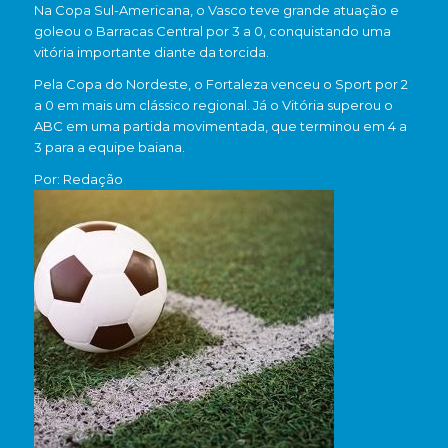
Na Copa Sul-Americana, o Vasco teve grande atuação e
goleou o Barracas Central por 3 a 0, conquistando uma
vitória importante diante da torcida.
Pela Copa do Nordeste, o Fortaleza venceu o Sport por 2
a 0 em mais um clássico regional. Já o Vitória superou o
ABC em uma partida movimentada, que terminou em 4 a
3 para a equipe baiana.
Por: Redação