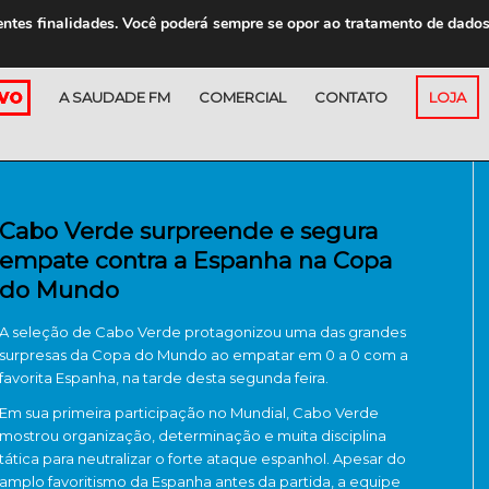
entes finalidades. Você poderá sempre se opor ao tratamento de dado
A SAUDADE FM
COMERCIAL
CONTATO
LOJA
Cabo Verde surpreende e segura
empate contra a Espanha na Copa
do Mundo
A seleção de
Cabo Verde
protagonizou uma das grandes
surpresas da Copa do Mundo ao empatar em 0 a 0 com a
favorita
Espanha
, na tarde desta segunda feira.
Em sua primeira participação no Mundial, Cabo Verde
mostrou organização, determinação e muita disciplina
tática para neutralizar o forte ataque espanhol. Apesar do
amplo favoritismo da Espanha antes da partida, a equipe