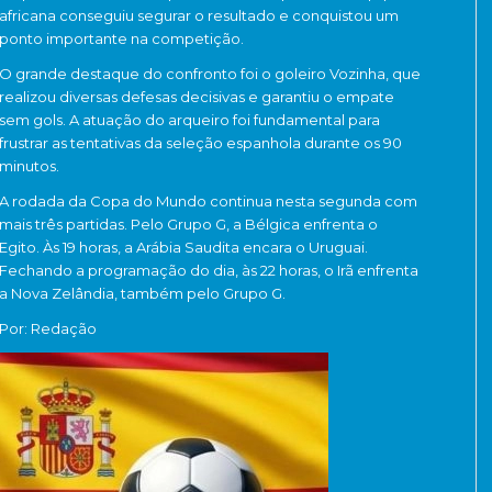
africana conseguiu segurar o resultado e conquistou um
ponto importante na competição.
O grande destaque do confronto foi o goleiro
Vozinha
, que
realizou diversas defesas decisivas e garantiu o empate
sem gols. A atuação do arqueiro foi fundamental para
frustrar as tentativas da seleção espanhola durante os 90
minutos.
A rodada da Copa do Mundo continua nesta segunda com
mais três partidas. Pelo Grupo G, a
Bélgica
enfrenta o
Egito
. Às 19 horas, a
Arábia Saudita
encara o
Uruguai
.
Fechando a programação do dia, às 22 horas, o
Irã
enfrenta
a
Nova Zelândia
, também pelo Grupo G.
Por: Redação