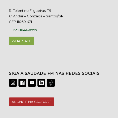
R. Tolentino Filgueiras, 119
6º Andar – Gonzaga – Santos/SP
CEP 11060-471
T.
13 98844-0997
WHATSAPP
SIGA A SAUDADE FM NAS REDES SOCIAIS
ANUNCIE NA SAUDADE