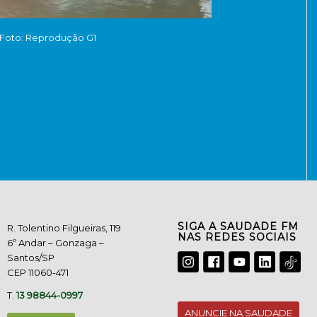
Foto: Reprodução G1
SIGA A SAUDADE FM
R. Tolentino Filgueiras, 119
NAS REDES SOCIAIS
6º Andar – Gonzaga –
Santos/SP
CEP 11060-471
T.
13 98844-0997
ANUNCIE NA SAUDADE