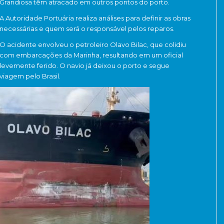
Grandiosa têm atracado em outros pontos do porto.
A Autoridade Portuária realiza análises para definir as obras
necessárias e quem será o responsável pelos reparos.
O acidente envolveu o petroleiro Olavo Bilac, que colidiu
com embarcações da Marinha, resultando em um oficial
levemente ferido. O navio já deixou o porto e segue
viagem pelo Brasil.