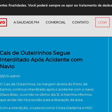
entes finalidades. Você poderá sempre se opor ao tratamento de dado
A SAUDADE FM
COMERCIAL
CONTATO
LOJA
Cais de Outeirinhos Segue
Interditado Após Acidente com
Navio
26/03-admin
O Cais de Outeirinhos, na margem direita do Porto de
Santos, continua interditado após o acidente com o navio
Olavo Bilac, ocorrido no último dia 12. A Marinha informou
que ainda não há previsão para a liberação da área.
Com a interdição, cruzeiros como Costa Diadema e MSC