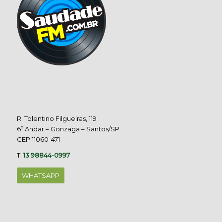
R. Tolentino Filgueiras, 119
6º Andar – Gonzaga – Santos/SP
CEP 11060-471
T.
13 98844-0997
WHATSAPP