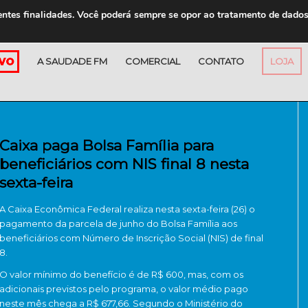
entes finalidades. Você poderá sempre se opor ao tratamento de dado
A SAUDADE FM
COMERCIAL
CONTATO
LOJA
Caixa paga Bolsa Família para
beneficiários com NIS final 8 nesta
sexta-feira
A Caixa Econômica Federal realiza nesta sexta-feira (26) o
pagamento da parcela de junho do Bolsa Família aos
beneficiários com Número de Inscrição Social (NIS) de final
8.
O valor mínimo do benefício é de R$ 600, mas, com os
adicionais previstos pelo programa, o valor médio pago
neste mês chega a R$ 677,66. Segundo o Ministério do