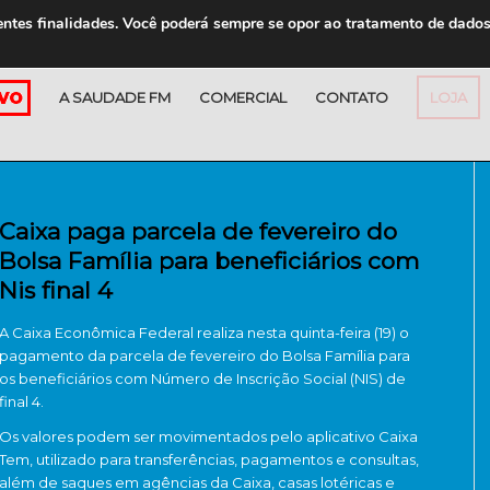
entes finalidades. Você poderá sempre se opor ao tratamento de dado
A SAUDADE FM
COMERCIAL
CONTATO
LOJA
Caixa paga parcela de fevereiro do
Bolsa Família para beneficiários com
Nis final 4
A Caixa Econômica Federal realiza nesta quinta-feira (19) o
pagamento da parcela de fevereiro do Bolsa Família para
os beneficiários com Número de Inscrição Social (NIS) de
final 4.
Os valores podem ser movimentados pelo aplicativo Caixa
Tem, utilizado para transferências, pagamentos e consultas,
além de saques em agências da Caixa, casas lotéricas e