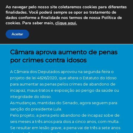
Ao navegar pelo nosso site coletaremos cookies para diferentes
finalidades. Você poderá sempre se opor ao tratamento de
dados conforme a finalidade nos termos de nossa
Política de
cookies. Para saber mais,
clique aqui.
Aceitar
Câmara aprova aumento de penas
por crimes contra idosos
A Câmara dos Deputados aprovou na segunda-feira o
projeto de lei 4626/2020, que altera o Estatuto do Idoso
para aumentar as penas pelos crimes de abandono de
incapaz, maus-tratos e exposição ao perigo da saúde ou
integridade do idoso.
As mudanças, mantidas do Senado, agora seguem para
sanção do presidente Lula.
Pelo projeto, a pena pelo abandono de incapaz sobe de
seis meses a três anos para dois a cinco anos, com multa.
Se resultar em lesão grave, a pena vai de três a sete anos