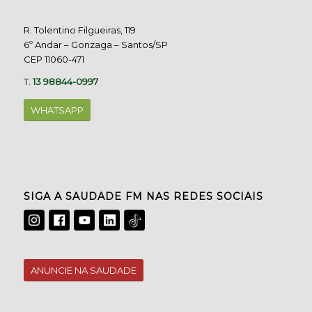
R. Tolentino Filgueiras, 119
6º Andar – Gonzaga – Santos/SP
CEP 11060-471
T.
13 98844-0997
WHATSAPP
SIGA A SAUDADE FM NAS REDES SOCIAIS
ANUNCIE NA SAUDADE