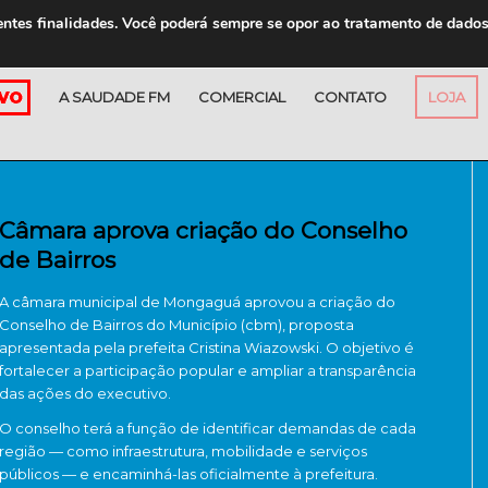
entes finalidades. Você poderá sempre se opor ao tratamento de dado
A SAUDADE FM
COMERCIAL
CONTATO
LOJA
Câmara aprova criação do Conselho
de Bairros
A câmara municipal de Mongaguá aprovou a criação do
Conselho de Bairros do Município (cbm), proposta
apresentada pela prefeita Cristina Wiazowski. O objetivo é
fortalecer a participação popular e ampliar a transparência
das ações do executivo.
O conselho terá a função de identificar demandas de cada
região — como infraestrutura, mobilidade e serviços
públicos — e encaminhá-las oficialmente à prefeitura.