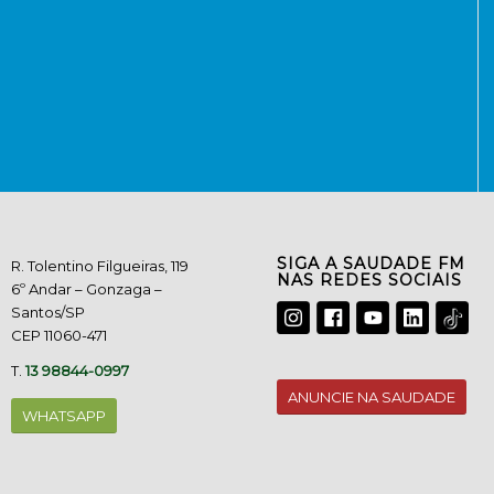
SIGA A SAUDADE FM
R. Tolentino Filgueiras, 119
NAS REDES SOCIAIS
6º Andar – Gonzaga –
Santos/SP
CEP 11060-471
T.
13 98844-0997
ANUNCIE NA SAUDADE
WHATSAPP