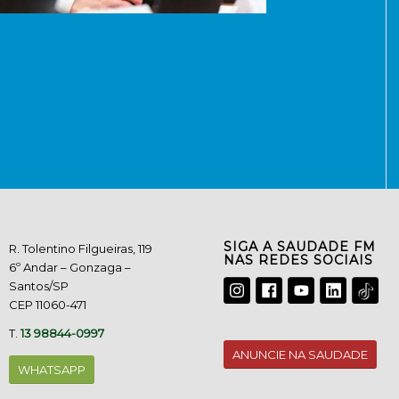
SIGA A SAUDADE FM
R. Tolentino Filgueiras, 119
NAS REDES SOCIAIS
6º Andar – Gonzaga –
Santos/SP
CEP 11060-471
T.
13 98844-0997
ANUNCIE NA SAUDADE
WHATSAPP