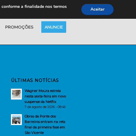
s conforme a finalidade nos termos
Aceitar
PROMOÇÕES
ANUNCIE
ÚLTIMAS NOTÍCIAS
Wagner Moura estreia
nesta sexta-feira em novo
suspense da Netflix
7 de agosto de 2026 - 08:46
Obras da Ponte dos
Barreiros entram na reta
final da primeira fase em
São Vicente