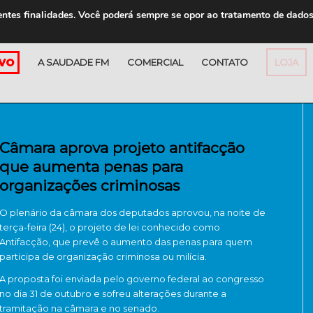
entes finalidades. Você poderá sempre se opor ao tratamento de dado
A SAUDADE FM
COMERCIAL
CONTATO
LOJA
Câmara aprova projeto antifacção
que aumenta penas para
organizações criminosas
O plenário da câmara dos deputados aprovou, na noite de
terça-feira (24), o projeto de lei conhecido como
Antifacção, que prevê o aumento das penas para quem
participa de organização criminosa ou milícia.
A proposta foi enviada pelo governo federal ao congresso
no dia 31 de outubro e sofreu alterações durante a
tramitação na câmara e no senado.