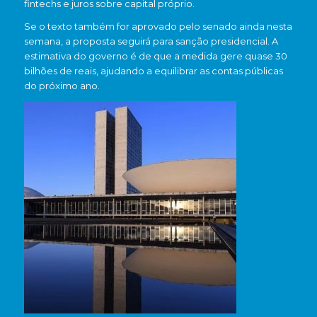
fintechs e juros sobre capital próprio.
Se o texto também for aprovado pelo senado ainda nesta
semana, a proposta seguirá para sanção presidencial. A
estimativa do governo é de que a medida gere quase 30
bilhões de reais, ajudando a equilibrar as contas públicas
do próximo ano.