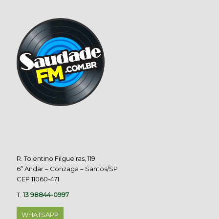
R. Tolentino Filgueiras, 119
6º Andar – Gonzaga – Santos/SP
CEP 11060-471
T.
13 98844-0997
WHATSAPP