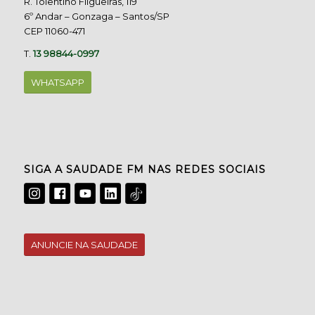
R. Tolentino Filgueiras, 119
6º Andar – Gonzaga – Santos/SP
CEP 11060-471
T.
13 98844-0997
WHATSAPP
SIGA A SAUDADE FM NAS REDES SOCIAIS
ANUNCIE NA SAUDADE