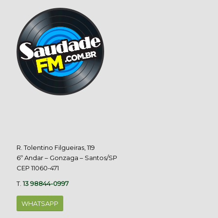
R. Tolentino Filgueiras, 119
6º Andar – Gonzaga – Santos/SP
CEP 11060-471
T.
13 98844-0997
WHATSAPP