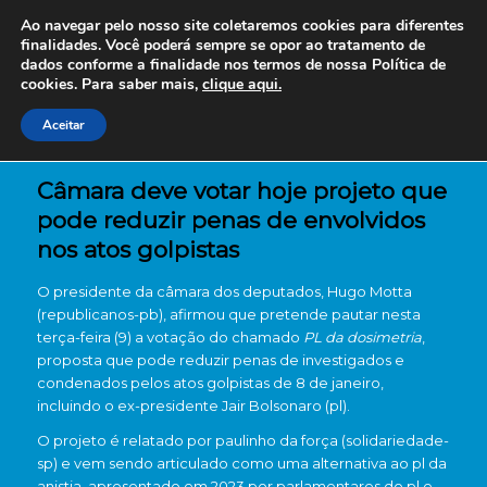
Ao navegar pelo nosso site coletaremos cookies para diferentes
finalidades. Você poderá sempre se opor ao tratamento de
dados conforme a finalidade nos termos de nossa
Política de
cookies. Para saber mais,
clique aqui.
Aceitar
Câmara deve votar hoje projeto que
pode reduzir penas de envolvidos
nos atos golpistas
O presidente da câmara dos deputados, Hugo Motta
(republicanos-pb), afirmou que pretende pautar nesta
terça-feira (9) a votação do chamado
PL da dosimetria
,
proposta que pode reduzir penas de investigados e
condenados pelos atos golpistas de 8 de janeiro,
incluindo o ex-presidente Jair Bolsonaro (pl).
O projeto é relatado por paulinho da força (solidariedade-
sp) e vem sendo articulado como uma alternativa ao pl da
anistia, apresentado em 2023 por parlamentares do pl e