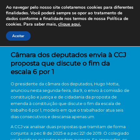
Ao navegar pelo nosso site coletaremos cookies para diferentes
finalidades. Você poderá sempre se opor ao tratamento de
dados conforme a finalidade nos termos de nossa
Política de
cookies. Para saber mais,
clique aqui.
Aceitar
Câmara dos deputados envia à CCJ
proposta que discute o fim da
escala 6 por 1
O presidente da câmara dos deputados, Hugo Motta,
anunciou nesta segunda-feira, dia 9, o envio à comissão de
constituição e justiça e de cidadania da proposta de
emenda à constituição que discute o fim da escala de
trabalho 6 por 1, modelo em que o trabalhador atua seis
dias consecutivos e descansa apenas um.
A CCJ vai analisar duas propostas que tramitam de forma
conjunta: a pec 8 de 2025 e a pec 221 de 2019. O colegiado
vai decidir se os textos podem avançar. Se aprovados, os