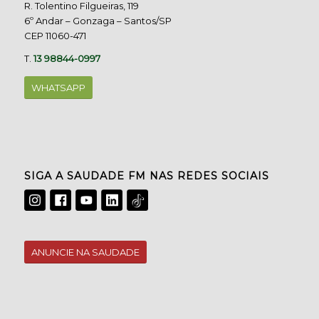
R. Tolentino Filgueiras, 119
6º Andar – Gonzaga – Santos/SP
CEP 11060-471
T.
13 98844-0997
WHATSAPP
SIGA A SAUDADE FM NAS REDES SOCIAIS
ANUNCIE NA SAUDADE