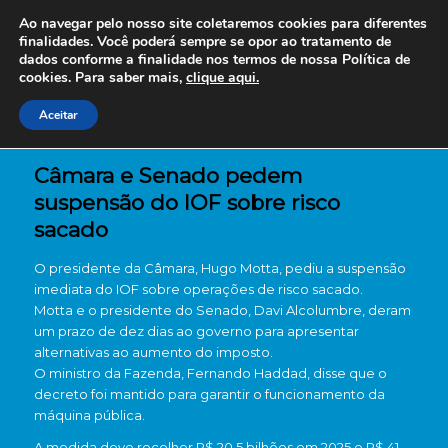
Ao navegar pelo nosso site coletaremos cookies para diferentes
finalidades. Você poderá sempre se opor ao tratamento de
dados conforme a finalidade nos termos de nossa
Política de
cookies. Para saber mais,
clique aqui.
Aceitar
Câmara e Senado pedem
suspensão do IOF sobre risco
sacado
O presidente da Câmara, Hugo Motta, pediu a suspensão
imediata do IOF sobre operações de risco sacado.
Motta e o presidente do Senado, Davi Alcolumbre, deram
um prazo de dez dias ao governo para apresentar
alternativas ao aumento do imposto.
O ministro da Fazenda, Fernando Haddad, disse que o
decreto foi mantido para garantir o funcionamento da
máquina pública.
A medida deve recolher R$ 20,5 bilhões em 2025 e R$ 41