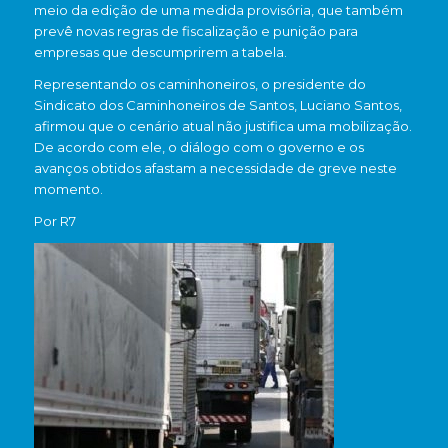
meio da edição de uma medida provisória, que também
prevê novas regras de fiscalização e punição para
empresas que descumprirem a tabela.
Representando os caminhoneiros, o presidente do
Sindicato dos Caminhoneiros de
Santos
, Luciano Santos,
afirmou que o cenário atual não justifica uma mobilização.
De acordo com ele, o diálogo com o governo e os
avanços obtidos afastam a necessidade de greve neste
momento.
Por R7