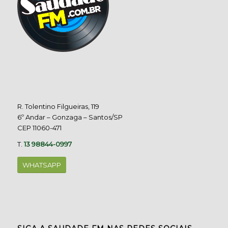
R. Tolentino Filgueiras, 119
6º Andar – Gonzaga – Santos/SP
CEP 11060-471
T.
13 98844-0997
WHATSAPP