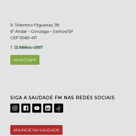
R. Tolentino Filgueiras, 119
6º Andar – Gonzaga – Santos/SP
CEP 11060-471
T.
13 98844-0997
WHATSAPP
SIGA A SAUDADE FM NAS REDES SOCIAIS
ANUNCIE NA SAUDADE