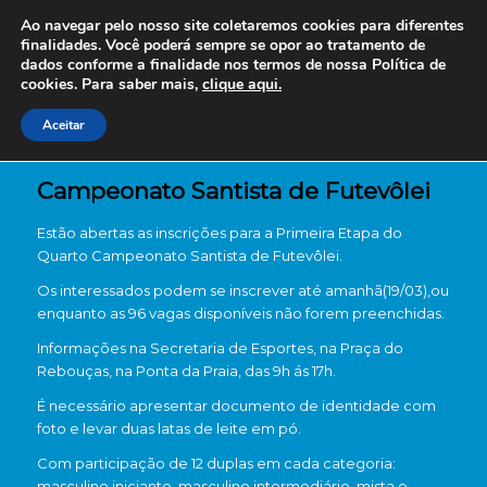
Ao navegar pelo nosso site coletaremos cookies para diferentes
finalidades. Você poderá sempre se opor ao tratamento de
dados conforme a finalidade nos termos de nossa
Política de
cookies. Para saber mais,
clique aqui.
Aceitar
Campeonato Santista de Futevôlei
Estão abertas as inscrições para a Primeira Etapa do
Quarto Campeonato Santista de Futevôlei.
Os interessados podem se inscrever até amanhã(19/03),ou
enquanto as 96 vagas disponíveis não forem preenchidas.
Informações na Secretaria de Esportes, na Praça do
Rebouças, na Ponta da Praia, das 9h ás 17h.
É necessário apresentar documento de identidade com
foto e levar duas latas de leite em pó.
Com participação de 12 duplas em cada categoria:
masculino iniciante, masculino intermediário, mista e