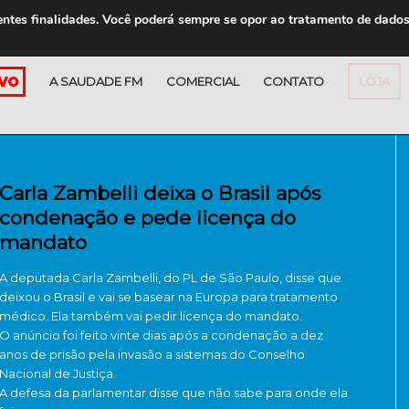
entes finalidades. Você poderá sempre se opor ao tratamento de dado
A SAUDADE FM
COMERCIAL
CONTATO
LOJA
Carla Zambelli deixa o Brasil após
condenação e pede licença do
mandato
A deputada Carla Zambelli, do PL de São Paulo, disse que
deixou o Brasil e vai se basear na Europa para tratamento
médico. Ela também vai pedir licença do mandato.
O anúncio foi feito vinte dias após a condenação a dez
anos de prisão pela invasão a sistemas do Conselho
Nacional de Justiça.
A defesa da parlamentar disse que não sabe para onde ela