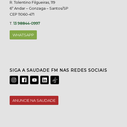
R. Tolentino Filgueiras, 119
6º Andar – Gonzaga – Santos/SP
CEP 11060-471
T.
13 98844-0997
WHATSAPP
SIGA A SAUDADE FM NAS REDES SOCIAIS
ANUNCIE NA SAUDADE