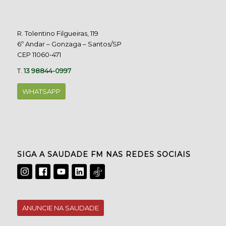
R. Tolentino Filgueiras, 119
6º Andar – Gonzaga – Santos/SP
CEP 11060-471
T.
13 98844-0997
WHATSAPP
SIGA A SAUDADE FM NAS REDES SOCIAIS
ANUNCIE NA SAUDADE