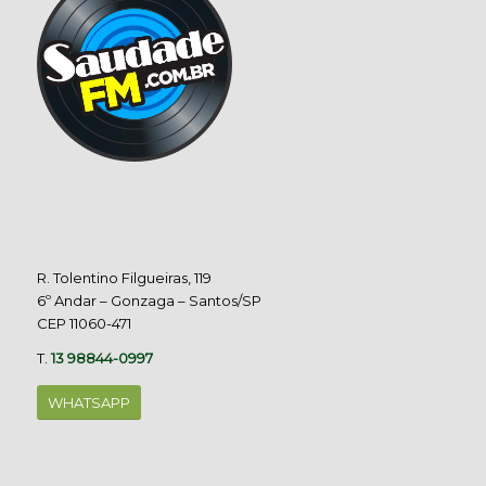
R. Tolentino Filgueiras, 119
6º Andar – Gonzaga – Santos/SP
CEP 11060-471
T.
13 98844-0997
WHATSAPP