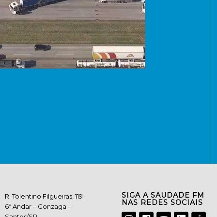
SIGA A SAUDADE FM
R. Tolentino Filgueiras, 119
NAS REDES SOCIAIS
6º Andar – Gonzaga –
Santos/SP