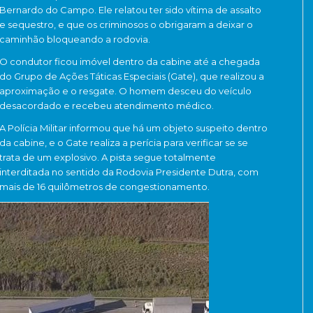
Bernardo do Campo. Ele relatou ter sido vítima de assalto
e sequestro, e que os criminosos o obrigaram a deixar o
caminhão bloqueando a rodovia.
O condutor ficou imóvel dentro da cabine até a chegada
do Grupo de Ações Táticas Especiais (Gate), que realizou a
aproximação e o resgate. O homem desceu do veículo
desacordado e recebeu atendimento médico.
A Polícia Militar informou que há um objeto suspeito dentro
da cabine, e o Gate realiza a perícia para verificar se se
trata de um explosivo. A pista segue totalmente
interditada no sentido da Rodovia Presidente Dutra, com
mais de 16 quilômetros de congestionamento.