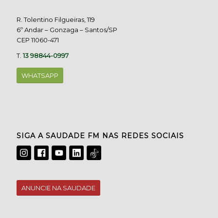
R. Tolentino Filgueiras, 119
6º Andar – Gonzaga – Santos/SP
CEP 11060-471
T.
13 98844-0997
WHATSAPP
SIGA A SAUDADE FM NAS REDES SOCIAIS
ANUNCIE NA SAUDADE