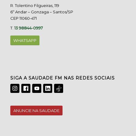
R. Tolentino Filgueiras, 119
6º Andar – Gonzaga – Santos/SP
CEP 11060-471
T.
13 98844-0997
WHATSAPP
SIGA A SAUDADE FM NAS REDES SOCIAIS
ANUNCIE NA SAUDADE