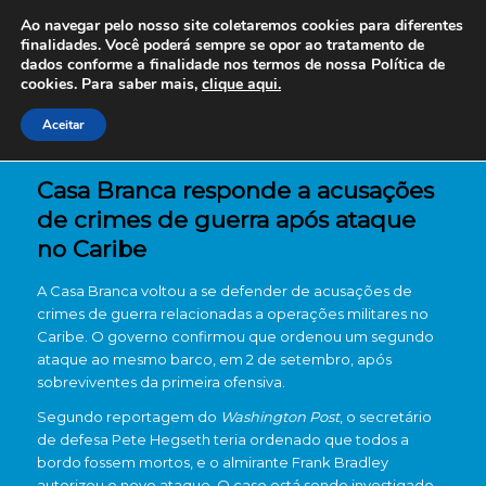
Ao navegar pelo nosso site coletaremos cookies para diferentes
finalidades. Você poderá sempre se opor ao tratamento de
dados conforme a finalidade nos termos de nossa
Política de
cookies. Para saber mais,
clique aqui.
Aceitar
Casa Branca responde a acusações
de crimes de guerra após ataque
no Caribe
A Casa Branca voltou a se defender de acusações de
crimes de guerra relacionadas a operações militares no
Caribe. O governo confirmou que ordenou um segundo
ataque ao mesmo barco, em 2 de setembro, após
sobreviventes da primeira ofensiva.
Segundo reportagem do
Washington Post
, o secretário
de defesa Pete Hegseth teria ordenado que todos a
bordo fossem mortos, e o almirante Frank Bradley
autorizou o novo ataque. O caso está sendo investigado