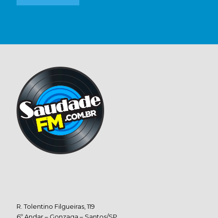
R. Tolentino Filgueiras, 119
6º Andar – Gonzaga – Santos/SP