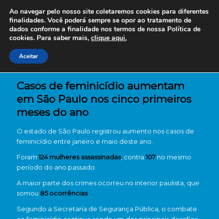
Ao navegar pelo nosso site coletaremos cookies para diferentes
finalidades. Você poderá sempre se opor ao tratamento de
dados conforme a finalidade nos termos de nossa
Política de
cookies. Para saber mais,
clique aqui.
Aceitar
Casos de feminicídio aumentam
em São Paulo nos cinco primeiros
meses do ano
O estado de São Paulo registrou aumento nos casos de
feminicídio entre janeiro e maio deste ano.
Foram
124 mulheres assassinadas
, contra
107
no mesmo
período do ano passado.
A maior parte dos crimes ocorreu no interior paulista, que
somou
85 ocorrências
.
Segundo a Secretaria de Segurança Pública, o combate