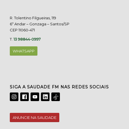
R. Tolentino Filgueiras, 119
6º Andar – Gonzaga – Santos/SP
CEP 11060-471
T.
13 98844-0997
WHATSAPP
SIGA A SAUDADE FM NAS REDES SOCIAIS
ANUNCIE NA SAUDADE