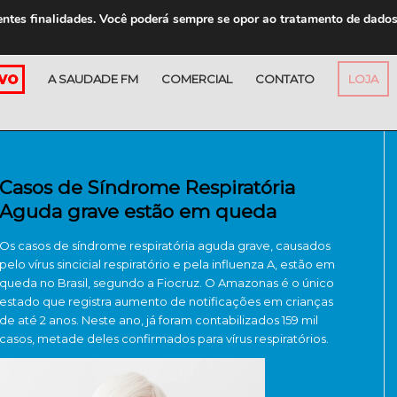
entes finalidades. Você poderá sempre se opor ao tratamento de dado
A SAUDADE FM
COMERCIAL
CONTATO
LOJA
Casos de Síndrome Respiratória
Aguda grave estão em queda
Os casos de síndrome respiratória aguda grave, causados
pelo vírus sincicial respiratório e pela influenza A, estão em
queda no Brasil, segundo a Fiocruz. O Amazonas é o único
estado que registra aumento de notificações em crianças
de até 2 anos. Neste ano, já foram contabilizados 159 mil
casos, metade deles confirmados para vírus respiratórios.