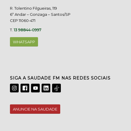
R. Tolentino Filgueiras, 119
6º Andar – Gonzaga – Santos/SP
CEP 11060-471
T.
13 98844-0997
WHATSAPP
SIGA A SAUDADE FM NAS REDES SOCIAIS
ANUNCIE NA SAUDADE