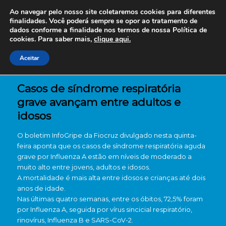
Ao navegar pelo nosso site coletaremos cookies para diferentes
finalidades. Você poderá sempre se opor ao tratamento de
dados conforme a finalidade nos termos de nossa
Política de
cookies. Para saber mais,
clique aqui.
Aceitar
Casos de síndrome respiratória
grave avançam entre adultos e
idosos
O boletim InfoGripe da Fiocruz divulgado nesta quinta-
feira aponta que os casos de síndrome respiratória aguda
grave por Influenza A estão em níveis de moderado a
muito alto entre jovens, adultos e idosos.
A mortalidade é mais alta entre idosos e crianças até dois
anos de idade.
Nas últimas quatro semanas, entre os óbitos, 72,5% foram
por Influenza A, seguida por vírus sincicial respiratório,
rinovírus, Influenza B e SARS-CoV-2.