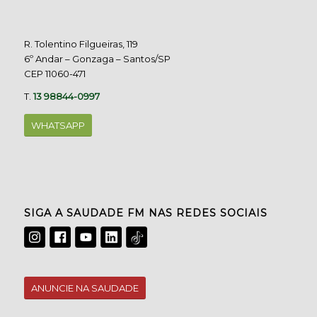
R. Tolentino Filgueiras, 119
6º Andar – Gonzaga – Santos/SP
CEP 11060-471
T.
13 98844-0997
WHATSAPP
SIGA A SAUDADE FM NAS REDES SOCIAIS
ANUNCIE NA SAUDADE