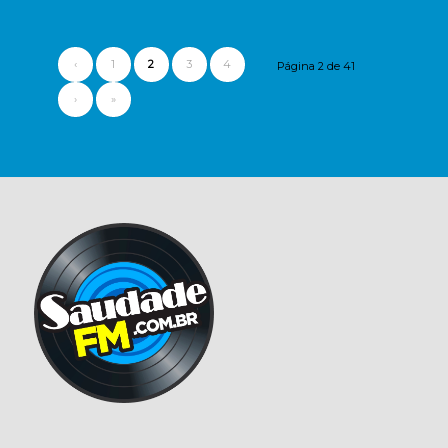
‹
1
2
3
4
Página 2 de 41
›
»