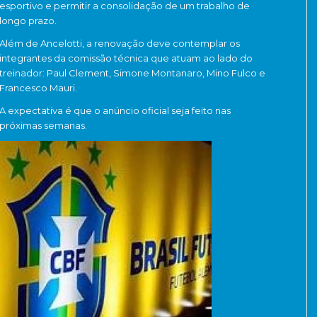
esportivo e permitir a consolidação de um trabalho de
longo prazo.
Além de Ancelotti, a renovação deve contemplar os
integrantes da comissão técnica que atuam ao lado do
treinador: Paul Clement, Simone Montanaro, Mino Fulco e
Francesco Mauri.
A expectativa é que o anúncio oficial seja feito nas
próximas semanas.