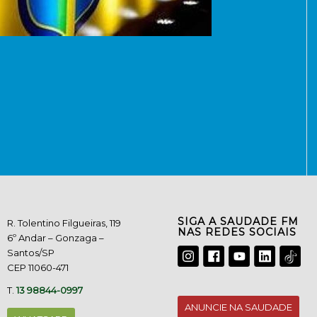
SIGA A SAUDADE FM
R. Tolentino Filgueiras, 119
NAS REDES SOCIAIS
6º Andar – Gonzaga –
Santos/SP
CEP 11060-471
T.
13 98844-0997
ANUNCIE NA SAUDADE