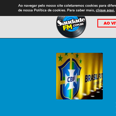
Ao navegar pelo nosso site coletaremos cookies para difer
de nossa
Política de cookies. Para saber mais,
clique aqui.