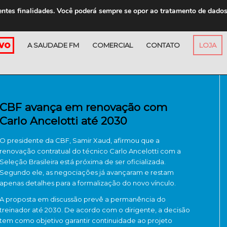
entes finalidades. Você poderá sempre se opor ao tratamento de dado
A SAUDADE FM
COMERCIAL
CONTATO
LOJA
CBF avança em renovação com
Carlo Ancelotti até 2030
O presidente da CBF, Samir Xaud, afirmou que a
renovação contratual do técnico Carlo Ancelotti com a
Seleção Brasileira está próxima de ser oficializada.
Segundo ele, as negociações já avançaram e restam
apenas detalhes para a formalização do novo vínculo.
A proposta em discussão prevê a permanência do
treinador até 2030. De acordo com o dirigente, a decisão
tem como objetivo garantir continuidade ao projeto