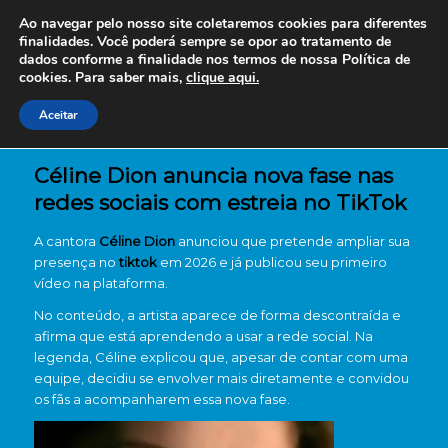
Ao navegar pelo nosso site coletaremos cookies para diferentes
finalidades. Você poderá sempre se opor ao tratamento de
dados conforme a finalidade nos termos de nossa
Política de
cookies. Para saber mais,
clique aqui.
Aceitar
Céline Dion anuncia nova fase nas
redes sociais com estreia no TikTok
A cantora
Céline Dion
anunciou que pretende ampliar sua
presença no
tiktok
em 2026 e já publicou seu primeiro
vídeo na plataforma.
No conteúdo, a artista aparece de forma descontraída e
afirma que está aprendendo a usar a rede social. Na
legenda, Céline explicou que, apesar de contar com uma
equipe, decidiu se envolver mais diretamente e convidou
os fãs a acompanharem essa nova fase.