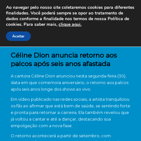
Ao navegar pelo nosso site coletaremos cookies para diferentes
finalidades. Você poderá sempre se opor ao tratamento de
dados conforme a finalidade nos termos de nossa
Política de
cookies. Para saber mais,
clique aqui.
Aceitar
Céline Dion anuncia retorno aos
palcos após seis anos afastada
A cantora
Céline Dion
anunciou nesta segunda-feira (30),
data em que comemora aniversário, o retorno aos palcos
após seis anos longe dos shows ao vivo.
Em vídeo publicado nas redes sociais, a artista tranquilizou
os fãs ao afirmar que está bem de saúde, se sentindo forte
e pronta para retomar a carreira. Ela também revelou que
já voltou a cantar e até a dançar, destacando sua
empolgação com a nova fase.
O retorno acontecerá a partir de setembro, com