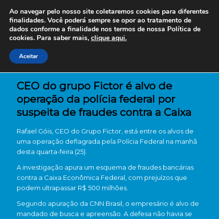
Ao navegar pelo nosso site coletaremos cookies para diferentes
finalidades. Você poderá sempre se opor ao tratamento de
dados conforme a finalidade nos termos de nossa
Política de
cookies. Para saber mais,
clique aqui.
Aceitar
CEO do grupo Fictor é alvo de
operação da polícia federal por
suspeita de fraudes contra a Caixa
Rafael Góis
, CEO do
Grupo Fictor
, está entre os alvos de
uma operação deflagrada pela
Polícia Federal
na manhã
desta quarta-feira (25).
A investigação apura um esquema de fraudes bancárias
contra a
Caixa Econômica Federal
, com prejuízos que
podem ultrapassar R$ 500 milhões.
Segundo apuração da
CNN Brasil
, o empresário é alvo de
mandado de busca e apreensão. A defesa não havia se