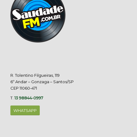
R. Tolentino Filgueiras, 119
6º Andar – Gonzaga – Santos/SP
CEP 11060-471
T.
13 98844-0997
WHATSAPP