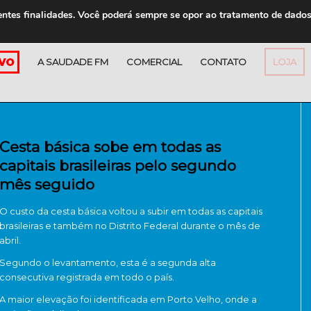
entes finalidades. Você poderá sempre se opor ao tratamento de dado
A SAUDADE FM
COMERCIAL
CONTATO
LOJA
Cesta básica sobe em todas as
capitais brasileiras pelo segundo
mês seguido
O custo da cesta básica voltou a subir em todas as capitais
brasileiras e também no
Distrito Federal
durante o mês de
abril.
Segundo o levantamento, esta é a segunda alta
consecutiva registrada em todo o país.
A maior elevação foi identificada em
Porto Velho
, onde a