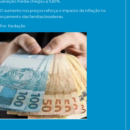
variação média chegou a 5,60%.
O aumento nos preços reforça o impacto da inflação no
orçamento das famílias brasileiras.
Por: Redação