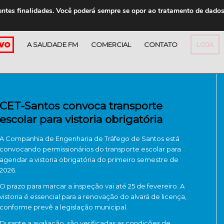
entes finalidades. Você poderá sempre se opor ao tratamento de dado
A SAUDADE FM
COMERCIAL
CONTATO
LOJA
CET-Santos convoca transporte
escolar para vistoria obrigatória
A Companhia de Engenharia de Tráfego de Santos está
convocando permissionários do transporte escolar para
agendar a vistoria obrigatória do primeiro semestre de
2026.
O prazo para marcar a inspeção vai até 25 de fevereiro. A
vistoria é essencial para a renovação do alvará de licença,
conforme prevê a legislação municipal.
Durante a avaliação, são verificadas as condições de