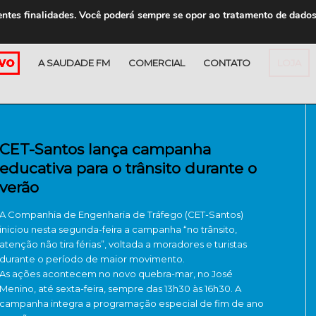
entes finalidades. Você poderá sempre se opor ao tratamento de dado
A SAUDADE FM
COMERCIAL
CONTATO
LOJA
CET-Santos lança campanha
educativa para o trânsito durante o
verão
A Companhia de Engenharia de Tráfego (CET-Santos)
iniciou nesta segunda-feira a campanha “no trânsito,
atenção não tira férias”, voltada a moradores e turistas
durante o período de maior movimento.
As ações acontecem no novo quebra-mar, no José
Menino, até sexta-feira, sempre das 13h30 às 16h30. A
campanha integra a programação especial de fim de ano