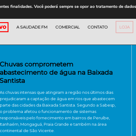
entes finalidades. Você poderá sempre se opor ao tratamento de dado
A SAUDADE FM
COMERCIAL
CONTATO
LOJA
Chuvas comprometem
abastecimento de água na Baixada
Santista
As chuvas intensas que atingiram a região nos últimos dias
prejudicaram a captação de água em rios que abastecem
parte das cidades da Baixada Santista. Segundo a Sabesp,
o problema afetou o funcionamento de sistemas
responsáveis pelo fornecimento em bairros de Peruíbe,
Itanhaém, Mongaguá, Praia Grande e também na área
continental de São Vicente.