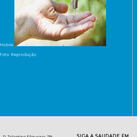
Mobile.
Foto: Reprodução
SIGA A SAUDADE FM
R. Tolentino Filgueiras, 119