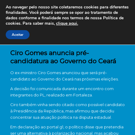
Ao navegar pelo nosso site coletaremos cookies para diferentes
finalidades. Você poderá sempre se opor ao tratamento de
dados conforme a finalidade nos termos de nossa
Política de
cookies. Para saber mais,
clique aqui.
Aceitar
Ciro Gomes anuncia pré-
candidatura ao Governo do Ceará
O ex-ministro
Ciro Gomes
anunciou que será pré-
candidato ao Governo do Ceará nas próximas eleições.
A decisão foi comunicada durante um encontro com
integrantes do
PL
, realizado em Fortaleza.
Ciro também vinha sendo citado como possível candidato
à Presidência da República, mas afirmou que decidiu
concentrar sua atuação política na disputa estadual.
Em declaração ao portal g1, o político disse que pretendia
ser uma alternativa à polarização nacional, mas acabou