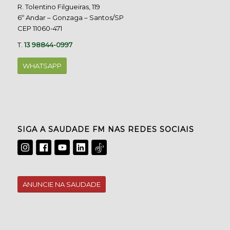
R. Tolentino Filgueiras, 119
6º Andar – Gonzaga – Santos/SP
CEP 11060-471
T.
13 98844-0997
WHATSAPP
SIGA A SAUDADE FM NAS REDES SOCIAIS
ANUNCIE NA SAUDADE