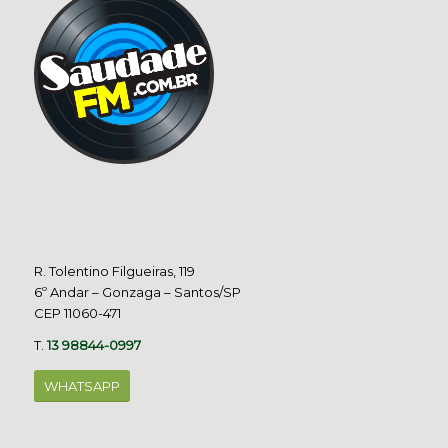
R. Tolentino Filgueiras, 119
6º Andar – Gonzaga – Santos/SP
CEP 11060-471
T.
13 98844-0997
WHATSAPP