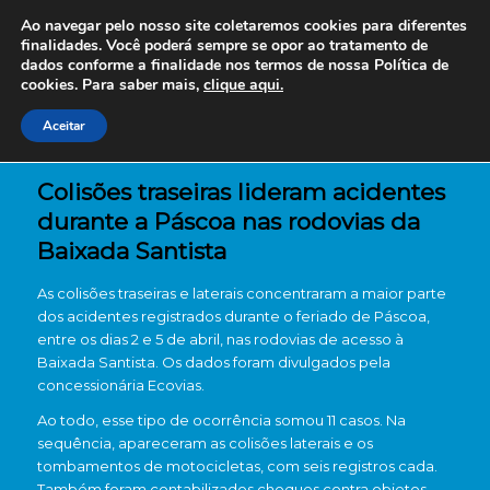
Ao navegar pelo nosso site coletaremos cookies para diferentes
finalidades. Você poderá sempre se opor ao tratamento de
dados conforme a finalidade nos termos de nossa
Política de
cookies. Para saber mais,
clique aqui.
Aceitar
Colisões traseiras lideram acidentes
durante a Páscoa nas rodovias da
Baixada Santista
As colisões traseiras e laterais concentraram a maior parte
dos acidentes registrados durante o feriado de Páscoa,
entre os dias 2 e 5 de abril, nas rodovias de acesso à
Baixada Santista. Os dados foram divulgados pela
concessionária
Ecovias
.
Ao todo, esse tipo de ocorrência somou 11 casos. Na
sequência, apareceram as colisões laterais e os
tombamentos de motocicletas, com seis registros cada.
Também foram contabilizados choques contra objetos