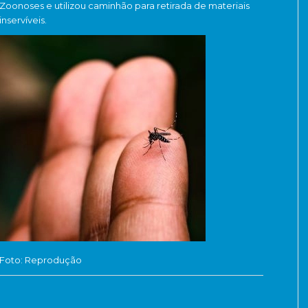
Zoonoses e utilizou caminhão para retirada de materiais
inservíveis.
Foto: Reprodução