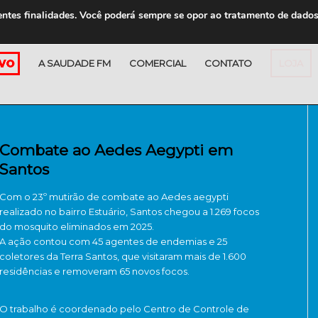
entes finalidades. Você poderá sempre se opor ao tratamento de dado
A SAUDADE FM
COMERCIAL
CONTATO
LOJA
Combate ao Aedes Aegypti em
Santos
Com o 23º mutirão de combate ao Aedes aegypti
realizado no bairro Estuário, Santos chegou a 1.269 focos
do mosquito eliminados em 2025.
A ação contou com 45 agentes de endemias e 25
coletores da Terra Santos, que visitaram mais de 1.600
residências e removeram 65 novos focos.
O trabalho é coordenado pelo Centro de Controle de