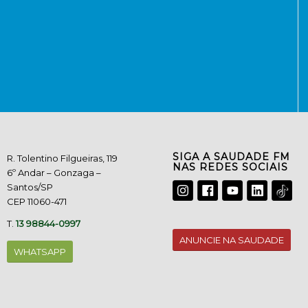
SIGA A SAUDADE FM
R. Tolentino Filgueiras, 119
NAS REDES SOCIAIS
6º Andar – Gonzaga –
Santos/SP
CEP 11060-471
T.
13 98844-0997
ANUNCIE NA SAUDADE
WHATSAPP