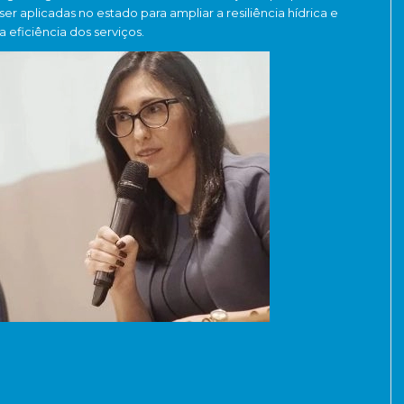
ser aplicadas no estado para ampliar a resiliência hídrica e
a eficiência dos serviços.