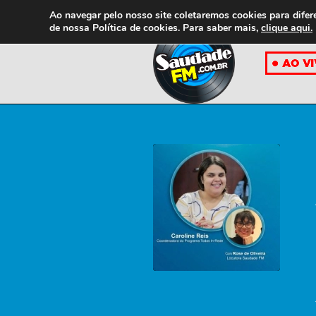
Ao navegar pelo nosso site coletaremos cookies para difer
de nossa
Política de cookies. Para saber mais,
clique aqui.