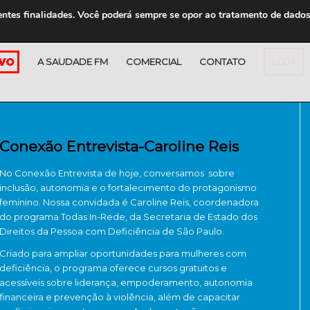
entes finalidades. Você poderá sempre se opor ao tratamento de dado
A SAUDADE FM
COMERCIAL
CONTATO
LOJA
Conexão Entrevista-Caroline Reis
No Conexão Entrevista de hoje, conversamos sobre
inclusão, autonomia e o fortalecimento do protagonismo
feminino. Nossa convidada é Caroline Reis, coordenadora
do programa Todas In-Rede, da Secretaria de Estado dos
Direitos da Pessoa com Deficiência de São Paulo.
Criado para ampliar oportunidades para mulheres com
deficiência, o programa oferece cursos gratuitos e
acessíveis sobre liderança, empoderamento, autonomia
financeira e prevenção à violência, além de capacitar